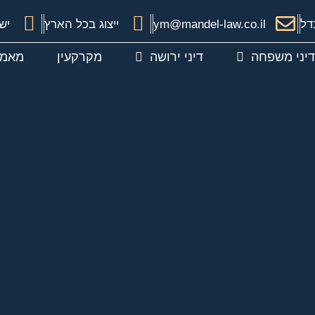
דל
ym@mandel-law.co.il
ייצוג בכל הארץ
ישיר 48
דיני משפחה
דיני ירושה
מקרקעין
מאמר