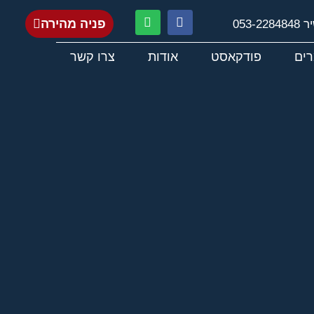
פניה מהירה
053-22848
ים
פודקאסט
אודות
צרו קשר