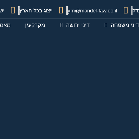
דל
ym@mandel-law.co.il
ייצוג בכל הארץ
ישיר 48
דיני משפחה
דיני ירושה
מקרקעין
מאמר