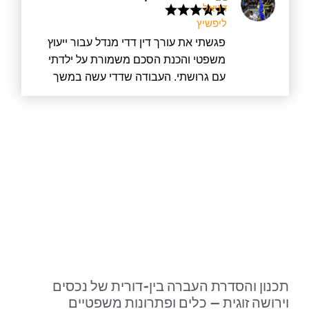
פגשתי את עורך דין דדי מנדל עבור ייעוץ
משפטי והכנת הסכם משמורת על ילדתי
עם גרושתי. העבודה שדדי עשה במשך
מעל חצי שנה הייתה מעוררת כבוד. לא רק
שדדי עשה את הכי טוב שאפשר עבורי
כלקוח, אלא קודם כל עבור ילדתי וגם יצר
הסכם הוגן שהסתיים בחתימה בבית
המשפט עבור גרושתי. לא נכנס למלחמה
מיותרת ועם זאת היה מוכן בכל רגע אם יש
צורך בכך. דדי שמר על כך שהדברים לא
יתפרקו ולא יווצרו עוד מתחים שאין בהם
צורך. ממליץ בחום, דדי מקצוען אמיתי
ובהחלט איש שמסתכל באופן רחב על
הסיטואציות.
תכנון והסדרת העברה בין-דורית של נכסים
וירושה זוגית – כלים ופתרונות משפטיים