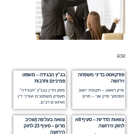
קודם
פודקאסט בדיני משפחה
בג”ץ הבגידה – משפט
וירושה
פמיניזם ותרבות
פרק ראשון – תקופת יישוב
פסק הדין בבג”ץ “הבגידה”
הסכסוך פרק שני – מרוץ
מעסיק משפטנים ועורכי דין
וארגונים רבים,
צוואות הדדיות – סעיף 8א
צוואה בעל פה (שכיב
לחוק הירושה
מרע) – סעיף 23 לחוק
הירושה