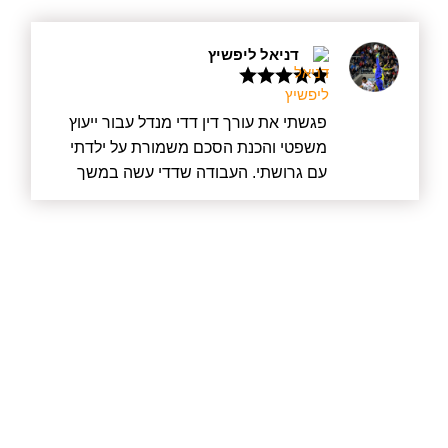
וידע להציע פתרונות ודרכים לעזור. אני
מאחלת לו הצלחה רבה בהמשך דרכו.
דניאל ליפשיץ
פגשתי את עורך דין דדי מנדל עבור ייעוץ
משפטי והכנת הסכם משמורת על ילדתי
עם גרושתי. העבודה שדדי עשה במשך
מעל חצי שנה הייתה מעוררת כבוד. לא רק
שדדי עשה את הכי טוב שאפשר עבורי
כלקוח, אלא קודם כל עבור ילדתי וגם יצר
הסכם הוגן שהסתיים בחתימה בבית
המשפט עבור גרושתי. לא נכנס למלחמה
מיותרת ועם זאת היה מוכן בכל רגע אם יש
צורך בכך. דדי שמר על כך שהדברים לא
יתפרקו ולא יווצרו עוד מתחים שאין בהם
צורך. ממליץ בחום, דדי מקצוען אמיתי
ובהחלט איש שמסתכל באופן רחב על
הסיטואציות.