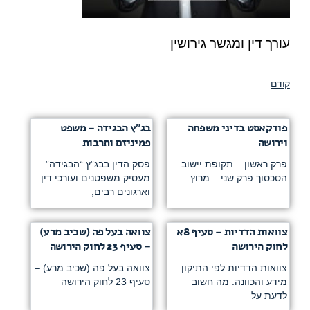
עורך דין ומגשר גירושין
קודם
פודקאסט בדיני משפחה
בג”ץ הבגידה – משפט
וירושה
פמיניזם ותרבות
פרק ראשון – תקופת יישוב
פסק הדין בבג”ץ “הבגידה”
הסכסוך פרק שני – מרוץ
מעסיק משפטנים ועורכי דין
וארגונים רבים,
צוואות הדדיות – סעיף 8א
צוואה בעל פה (שכיב מרע)
לחוק הירושה
– סעיף 23 לחוק הירושה
צוואות הדדיות לפי התיקון
צוואה בעל פה (שכיב מרע) –
מידע והכוונה. מה חשוב
סעיף 23 לחוק הירושה
לדעת על