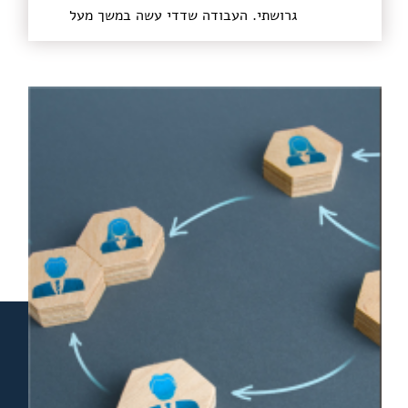
גרושתי. העבודה שדדי עשה במשך מעל
חצי שנה הייתה מעוררת כבוד. לא רק שדדי
עשה את הכי טוב שאפשר עבורי כלקוח,
אלא קודם כל עבור ילדתי וגם יצר הסכם
הוגן שהסתיים בחתימה בבית המשפט עבור
גרושתי. לא נכנס למלחמה מיותרת ועם זאת
היה מוכן בכל רגע אם יש צורך בכך. דדי
שמר על כך שהדברים לא יתפרקו ולא
יווצרו עוד מתחים שאין בהם צורך. ממליץ
בחום, דדי מקצוען אמיתי ובהחלט איש
שמסתכל באופן רחב על הסיטואציות.