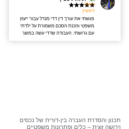
פגשתי את עורך דין דדי מנדל עבור ייעוץ
משפטי והכנת הסכם משמורת על ילדתי
עם גרושתי. העבודה שדדי עשה במשך
מעל חצי שנה הייתה מעוררת כבוד. לא רק
שדדי עשה את הכי טוב שאפשר עבורי
כלקוח, אלא קודם כל עבור ילדתי וגם יצר
הסכם הוגן שהסתיים בחתימה בבית
המשפט עבור גרושתי. לא נכנס למלחמה
מיותרת ועם זאת היה מוכן בכל רגע אם יש
צורך בכך. דדי שמר על כך שהדברים לא
יתפרקו ולא יווצרו עוד מתחים שאין בהם
צורך. ממליץ בחום, דדי מקצוען אמיתי
ובהחלט איש שמסתכל באופן רחב על
הסיטואציות.
תכנון והסדרת העברה בין-דורית של נכסים
וירושה זוגית – כלים ופתרונות משפטיים