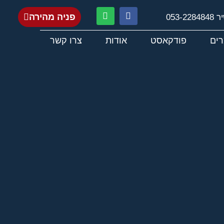
פניה מהירה
053-22848
ים
פודקאסט
אודות
צרו קשר