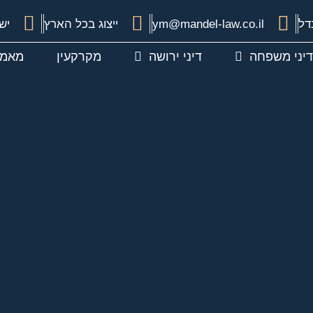
דל
ym@mandel-law.co.il
ייצוג בכל הארץ
ישיר 48
דיני משפחה
דיני ירושה
מקרקעין
מאמר