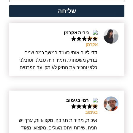
שליחה
נירית אקרמן
דדי ליווה אותי כעו"ד במשך כמה שנים
בתיק משפחתי, תמיד היה סבלני וסובלני
כלפי והכיר את התיק לעומקו עד הפרטים
הקטנים ביותר. דדי הינו בעל חשיבה
מעמיקה, הוא הבין את רגשותיי, הקשיב,
ובאמת רצה לעזור מכל הלב. דדי מעדכן
מיד בכל פרט חדש ועובד בשקיפות מלאה.
רמי בגימוב
בנוסף, הוא אדם ישר וטוב לב ויודע היטב
להילחם על זכויות הלקוח. אם יש סטיגמה
על עורכי דין שרוצים רק כסף – אצל דדי זה
איכות, מהירות תגובה, מקצועיות, ערך יש
לא כך, הוא באמת רוצה לעזור, קודם כל
חניה ,שירות ויחס מעולים. מקצועי מאוד