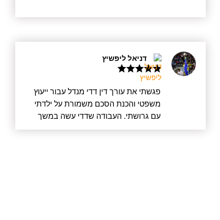
הלקוח בראש מעייניו, ודדי נותן תמיד יחס
אישי לכל לקוח, הוא תמיד הקשיב לדברי
בקשב רב, גם אם השיחה ארכה זמן רב,
וידע להציע פתרונות ודרכים לעזור. אני
מאחלת לו הצלחה רבה בהמשך דרכו.
דניאל ליפשיץ
פגשתי את עורך דין דדי מנדל עבור ייעוץ
משפטי והכנת הסכם משמורת על ילדתי
עם גרושתי. העבודה שדדי עשה במשך
מעל חצי שנה הייתה מעוררת כבוד. לא רק
שדדי עשה את הכי טוב שאפשר עבורי
כלקוח, אלא קודם כל עבור ילדתי וגם יצר
הסכם הוגן שהסתיים בחתימה בבית
המשפט עבור גרושתי. לא נכנס למלחמה
מיותרת ועם זאת היה מוכן בכל רגע אם יש
צורך בכך. דדי שמר על כך שהדברים לא
יתפרקו ולא יווצרו עוד מתחים שאין בהם