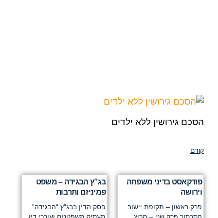
הסכם גירושין ללא ילדים
קודם
פודקאסט בדיני משפחה
בג”ץ הבגידה – משפט
וירושה
פמיניזם ותרבות
פרק ראשון – תקופת יישוב
פסק הדין בבג”ץ “הבגידה”
הסכסוך פרק שני – מרוץ
מעסיק משפטנים ועורכי דין