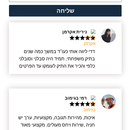
שליחה
נירית אקרמן
דדי ליווה אותי כעו"ד במשך כמה שנים
בתיק משפחתי, תמיד היה סבלני וסובלני
כלפי והכיר את התיק לעומקו עד הפרטים
הקטנים ביותר. דדי הינו בעל חשיבה
מעמיקה, הוא הבין את רגשותיי, הקשיב,
ובאמת רצה לעזור מכל הלב. דדי מעדכן
מיד בכל פרט חדש ועובד בשקיפות מלאה.
רמי בגימוב
בנוסף, הוא אדם ישר וטוב לב ויודע היטב
להילחם על זכויות הלקוח. אם יש סטיגמה
על עורכי דין שרוצים רק כסף – אצל דדי זה
איכות, מהירות תגובה, מקצועיות, ערך יש
לא כך, הוא באמת רוצה לעזור, קודם כל
חניה ,שירות ויחס מעולים. מקצועי מאוד