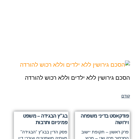
הסכם גירושין ללא ילדים וללא רכוש להורדה
קודם
פודקאסט בדיני משפחה
בג”ץ הבגידה – משפט
וירושה
פמיניזם ותרבות
פרק ראשון – תקופת יישוב
פסק הדין בבג”ץ “הבגידה”
הסכסוך פרק שני – מרוץ
מעסיק משפטנים ועורכי דין