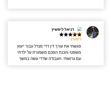
הלקוח בראש מעייניו, ודדי נותן תמיד יחס
אישי לכל לקוח, הוא תמיד הקשיב לדברי
בקשב רב, גם אם השיחה ארכה זמן רב,
וידע להציע פתרונות ודרכים לעזור. אני
מאחלת לו הצלחה רבה בהמשך דרכו.
דניאל ליפשיץ
פגשתי את עורך דין דדי מנדל עבור ייעוץ
משפטי והכנת הסכם משמורת על ילדתי
עם גרושתי. העבודה שדדי עשה במשך
מעל חצי שנה הייתה מעוררת כבוד. לא רק
שדדי עשה את הכי טוב שאפשר עבורי
כלקוח, אלא קודם כל עבור ילדתי וגם יצר
הסכם הוגן שהסתיים בחתימה בבית
המשפט עבור גרושתי. לא נכנס למלחמה
מיותרת ועם זאת היה מוכן בכל רגע אם יש
צורך בכך. דדי שמר על כך שהדברים לא
יתפרקו ולא יווצרו עוד מתחים שאין בהם