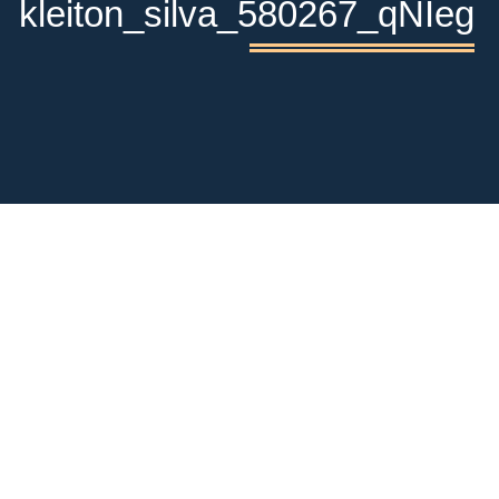
kleiton_silva_580267_qNIeg