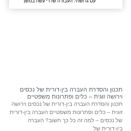
עם גרושתי. העבודה שדדי עשה במשך
מעל חצי שנה הייתה מעוררת כבוד. לא רק
שדדי עשה את הכי טוב שאפשר עבורי
כלקוח, אלא קודם כל עבור ילדתי וגם יצר
הסכם הוגן שהסתיים בחתימה בבית
המשפט עבור גרושתי. לא נכנס למלחמה
מיותרת ועם זאת היה מוכן בכל רגע אם יש
צורך בכך. דדי שמר על כך שהדברים לא
יתפרקו ולא יווצרו עוד מתחים שאין בהם
צורך. ממליץ בחום, דדי מקצוען אמיתי
ובהחלט איש שמסתכל באופן רחב על
הסיטואציות.
תכנון והסדרת העברה בין-דורית של נכסים
וירושה זוגית – כלים ופתרונות משפטיים
תכנון והסדרת העברה בין-דורית של נכסים וירושה
זוגית – כלים ופתרונות משפטיים העברה בין-דורית
של נכסים – למה זה כל כך חשוב? העברה
בין-דורית של