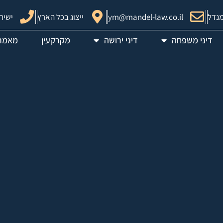
מנדל
ym@mandel-law.co.il
ייצוג בכל הארץ
ישיר 53-2284848
דיני משפחה
דיני ירושה
מקרקעין
מאמר