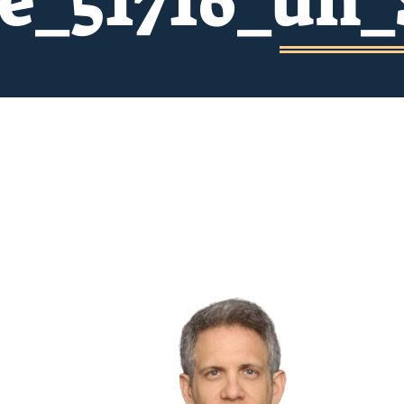
e_51716_un