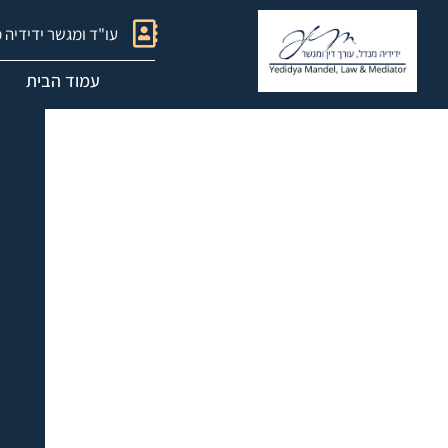
עו"ד ומגשר ידידיה 
עמוד הבית