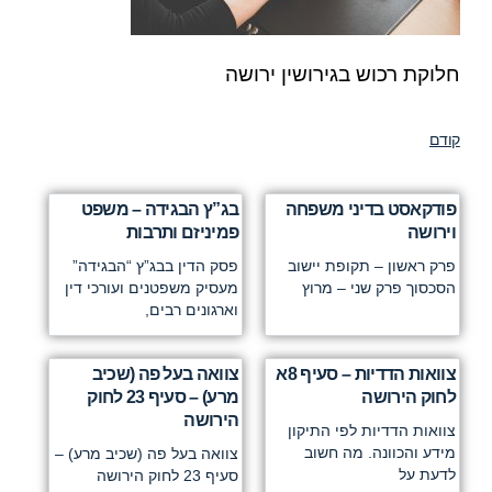
חלוקת רכוש בגירושין ירושה
קודם
פודקאסט בדיני משפחה
בג”ץ הבגידה – משפט
וירושה
פמיניזם ותרבות
פרק ראשון – תקופת יישוב
פסק הדין בבג”ץ “הבגידה”
הסכסוך פרק שני – מרוץ
מעסיק משפטנים ועורכי דין
וארגונים רבים,
צוואות הדדיות – סעיף 8א
צוואה בעל פה (שכיב
לחוק הירושה
מרע) – סעיף 23 לחוק
הירושה
צוואות הדדיות לפי התיקון
מידע והכוונה. מה חשוב
צוואה בעל פה (שכיב מרע) –
לדעת על
סעיף 23 לחוק הירושה