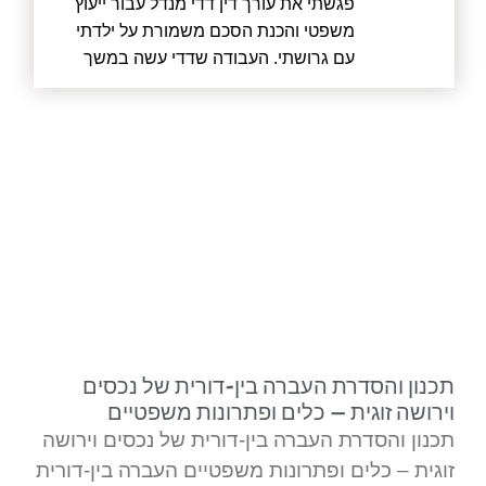
פגשתי את עורך דין דדי מנדל עבור ייעוץ
משפטי והכנת הסכם משמורת על ילדתי
עם גרושתי. העבודה שדדי עשה במשך
מעל חצי שנה הייתה מעוררת כבוד. לא רק
שדדי עשה את הכי טוב שאפשר עבורי
כלקוח, אלא קודם כל עבור ילדתי וגם יצר
הסכם הוגן שהסתיים בחתימה בבית
המשפט עבור גרושתי. לא נכנס למלחמה
מיותרת ועם זאת היה מוכן בכל רגע אם יש
צורך בכך. דדי שמר על כך שהדברים לא
יתפרקו ולא יווצרו עוד מתחים שאין בהם
צורך. ממליץ בחום, דדי מקצוען אמיתי
ובהחלט איש שמסתכל באופן רחב על
הסיטואציות.
תכנון והסדרת העברה בין-דורית של נכסים
וירושה זוגית – כלים ופתרונות משפטיים
תכנון והסדרת העברה בין-דורית של נכסים וירושה
זוגית – כלים ופתרונות משפטיים העברה בין-דורית