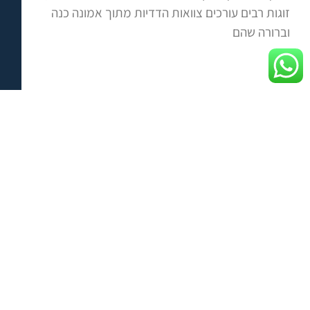
זוגות רבים עורכים צוואות הדדיות מתוך אמונה כנה
וברורה שהם
העברה בין דורית: הענקה בדרך של מתנה
העברה בין דורית: הענקה בדרך של מתנה העברה
בין-דורית של נכסים, הון ועסקים משפחתיים היא תהליך
מורכב המשלב היבטים משפטיים, כלכליים, רגשיים
ומשפחתיים. הענקת מתנה