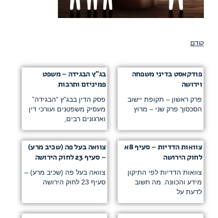
קודם
פודקאסט בדיני משפחה
בג”ץ הבגידה – משפט
וירושה
פמיניזם ותרבות
פרק ראשון – תקופת יישוב
פסק הדין בבג”ץ “הבגידה”
הסכסוך פרק שני – מרוץ
מעסיק משפטנים ועורכי דין
וארגונים רבים,
צוואות הדדיות – סעיף 8א
צוואה בעל פה (שכיב מרע)
לחוק הירושה
– סעיף 23 לחוק הירושה
צוואות הדדיות לפי התיקון
צוואה בעל פה (שכיב מרע) –
מידע והכוונה. מה חשוב
סעיף 23 לחוק הירושה
לדעת על