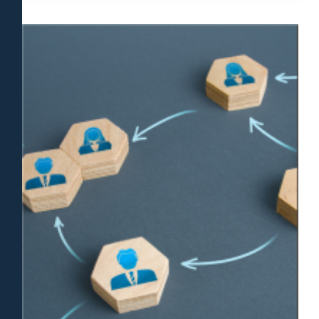
עשה את הכי טוב שאפשר עבורי כלקוח,
אלא קודם כל עבור ילדתי וגם יצר הסכם
הוגן שהסתיים בחתימה בבית המשפט עבור
גרושתי. לא נכנס למלחמה מיותרת ועם זאת
היה מוכן בכל רגע אם יש צורך בכך. דדי
שמר על כך שהדברים לא יתפרקו ולא
יווצרו עוד מתחים שאין בהם צורך. ממליץ
בחום, דדי מקצוען אמיתי ובהחלט איש
שמסתכל באופן רחב על הסיטואציות.