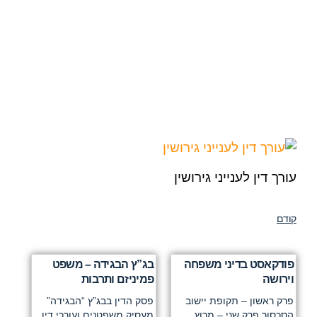
עורך דין לענייני גירושין
קודם
פודקאסט בדיני משפחה
בג”ץ הבגידה – משפט
וירושה
פמיניזם ותרבות
פרק ראשון – תקופת יישוב
פסק הדין בבג”ץ “הבגידה”
הסכסוך פרק שני – מרוץ
מעסיק משפטנים ועורכי דין