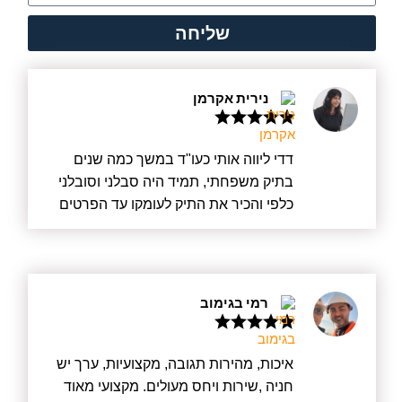
שליחה
נירית אקרמן
דדי ליווה אותי כעו"ד במשך כמה שנים
בתיק משפחתי, תמיד היה סבלני וסובלני
כלפי והכיר את התיק לעומקו עד הפרטים
הקטנים ביותר. דדי הינו בעל חשיבה
מעמיקה, הוא הבין את רגשותיי, הקשיב,
ובאמת רצה לעזור מכל הלב. דדי מעדכן
מיד בכל פרט חדש ועובד בשקיפות מלאה.
רמי בגימוב
בנוסף, הוא אדם ישר וטוב לב ויודע היטב
להילחם על זכויות הלקוח. אם יש סטיגמה
על עורכי דין שרוצים רק כסף – אצל דדי זה
איכות, מהירות תגובה, מקצועיות, ערך יש
לא כך, הוא באמת רוצה לעזור, קודם כל
חניה ,שירות ויחס מעולים. מקצועי מאוד