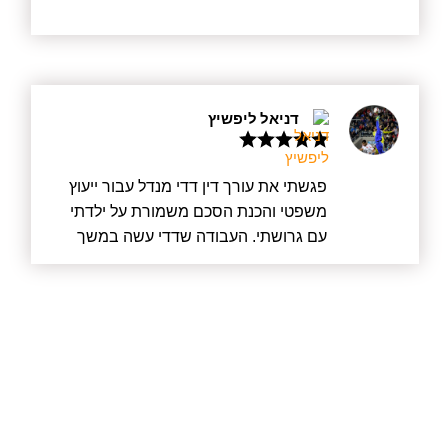
הלקוח בראש מעייניו, ודדי נותן תמיד יחס
אישי לכל לקוח, הוא תמיד הקשיב לדברי
בקשב רב, גם אם השיחה ארכה זמן רב,
וידע להציע פתרונות ודרכים לעזור. אני
מאחלת לו הצלחה רבה בהמשך דרכו.
דניאל ליפשיץ
פגשתי את עורך דין דדי מנדל עבור ייעוץ
משפטי והכנת הסכם משמורת על ילדתי
עם גרושתי. העבודה שדדי עשה במשך
מעל חצי שנה הייתה מעוררת כבוד. לא רק
שדדי עשה את הכי טוב שאפשר עבורי
כלקוח, אלא קודם כל עבור ילדתי וגם יצר
הסכם הוגן שהסתיים בחתימה בבית
המשפט עבור גרושתי. לא נכנס למלחמה
מיותרת ועם זאת היה מוכן בכל רגע אם יש
צורך בכך. דדי שמר על כך שהדברים לא
יתפרקו ולא יווצרו עוד מתחים שאין בהם