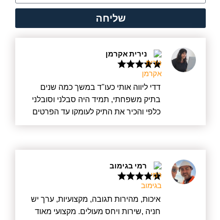
שליחה
נירית אקרמן
דדי ליווה אותי כעו"ד במשך כמה שנים
בתיק משפחתי, תמיד היה סבלני וסובלני
כלפי והכיר את התיק לעומקו עד הפרטים
הקטנים ביותר. דדי הינו בעל חשיבה
מעמיקה, הוא הבין את רגשותיי, הקשיב,
ובאמת רצה לעזור מכל הלב. דדי מעדכן
מיד בכל פרט חדש ועובד בשקיפות מלאה.
רמי בגימוב
בנוסף, הוא אדם ישר וטוב לב ויודע היטב
להילחם על זכויות הלקוח. אם יש סטיגמה
על עורכי דין שרוצים רק כסף – אצל דדי זה
איכות, מהירות תגובה, מקצועיות, ערך יש
לא כך, הוא באמת רוצה לעזור, קודם כל
חניה ,שירות ויחס מעולים. מקצועי מאוד