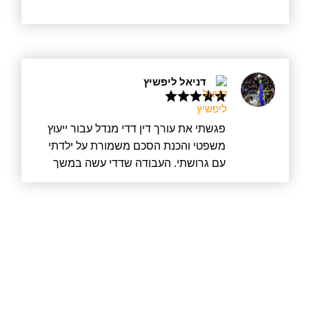
הלקוח בראש מעייניו, ודדי נותן תמיד יחס
אישי לכל לקוח, הוא תמיד הקשיב לדברי
בקשב רב, גם אם השיחה ארכה זמן רב,
וידע להציע פתרונות ודרכים לעזור. אני
מאחלת לו הצלחה רבה בהמשך דרכו.
דניאל ליפשיץ
פגשתי את עורך דין דדי מנדל עבור ייעוץ
משפטי והכנת הסכם משמורת על ילדתי
עם גרושתי. העבודה שדדי עשה במשך
מעל חצי שנה הייתה מעוררת כבוד. לא רק
שדדי עשה את הכי טוב שאפשר עבורי
כלקוח, אלא קודם כל עבור ילדתי וגם יצר
הסכם הוגן שהסתיים בחתימה בבית
המשפט עבור גרושתי. לא נכנס למלחמה
מיותרת ועם זאת היה מוכן בכל רגע אם יש
צורך בכך. דדי שמר על כך שהדברים לא
יתפרקו ולא יווצרו עוד מתחים שאין בהם