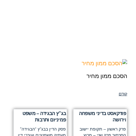
הסכם ממון מחיר
קודם
פודקאסט בדיני משפחה
בג”ץ הבגידה – משפט
וירושה
פמיניזם ותרבות
פרק ראשון – תקופת יישוב
פסק הדין בבג”ץ “הבגידה”
הסכסוך פרק שני – מרוץ
מעסיק משפטנים ועורכי דין